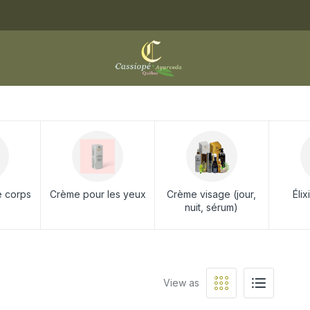
e corps
Crème pour les yeux
Crème visage (jour,
Éli
nuit, sérum)
View as