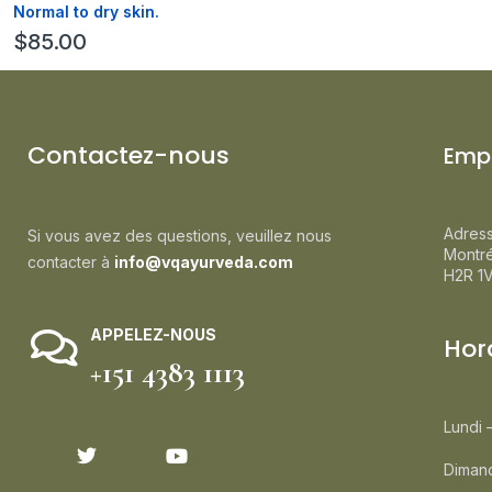
Normal to dry skin.
$
85.00
Contactez-nous
Emp
Adress
Si vous avez des questions, veuillez nous
Montr
contacter à
info@vqayurveda.com
H2R 1
APPELEZ-NOUS
Hor
+151 4383 1113
Lundi 
Dimanc