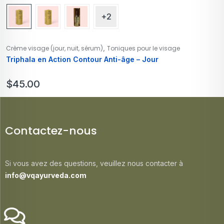
+2
,
Crème visage (jour, nuit, sérum)
Toniques pour le visage
Triphala en Action Contour Anti-âge – Jour
$
45.00
Contactez-nous
Si vous avez des questions, veuillez nous contacter à
info@vqayurveda.com