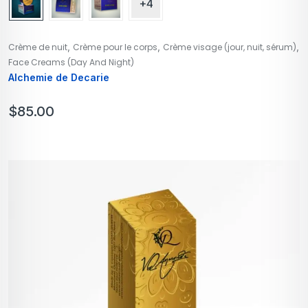
+4
,
,
,
Crème de nuit
Crème pour le corps
Crème visage (jour, nuit, sérum)
Face Creams (Day And Night)
Alchemie de Decarie
$
85.00