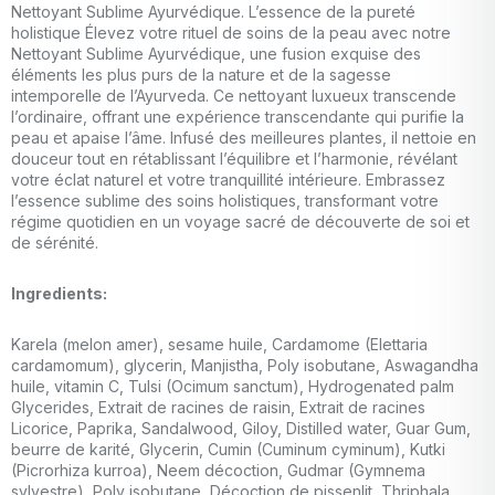
Nettoyant Sublime Ayurvédique. L’essence de la pureté
holistique Élevez votre rituel de soins de la peau avec notre
Nettoyant Sublime Ayurvédique, une fusion exquise des
éléments les plus purs de la nature et de la sagesse
intemporelle de l’Ayurveda. Ce nettoyant luxueux transcende
l’ordinaire, offrant une expérience transcendante qui purifie la
peau et apaise l’âme. Infusé des meilleures plantes, il nettoie en
douceur tout en rétablissant l’équilibre et l’harmonie, révélant
votre éclat naturel et votre tranquillité intérieure. Embrassez
l’essence sublime des soins holistiques, transformant votre
régime quotidien en un voyage sacré de découverte de soi et
de sérénité.
Ingredients:
Karela (melon amer), sesame huile, Cardamome (Elettaria
cardamomum), glycerin, Manjistha, Poly isobutane, Aswagandha
huile, vitamin C, Tulsi (Ocimum sanctum), Hydrogenated palm
Glycerides, Extrait de racines de raisin, Extrait de racines
Licorice, Paprika, Sandalwood, Giloy, Distilled water, Guar Gum,
beurre de karité, Glycerin, Cumin (Cuminum cyminum), Kutki
(Picrorhiza kurroa), Neem décoction, Gudmar (Gymnema
sylvestre), Poly isobutane, Décoction de pissenlit, Thriphala,