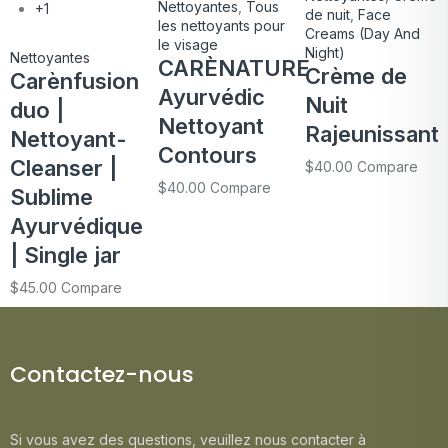
Nettoyantes
,
Tous
+1
de nuit
,
Face
les nettoyants pour
Creams (Day And
le visage
Night)
Nettoyantes
CARÈNATURE
Crème de
Carènfusion
Ayurvédic
Nuit
duo |
Nettoyant
Rajeunissant
Nettoyant-
Contours
Cleanser |
$
40.00
Compare
$
40.00
Compare
Sublime
Ayurvédique
| Single jar
$
45.00
Compare
Contactez-nous
Si vous avez des questions, veuillez nous contacter à