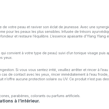
de votre peau et raviver son éclat de jeunesse. Avec une synergie en
me pour les peaux les plus sensibles. Infusée de trésors ayurvédiqu
ondeur et restaure l’équilibre. L’essence apaisante d’Ylang Ylang e
qui convient à votre type de peau) suivi d’un tonique visage puis 
es yeux.
ngestion. Si vous vous sentez irrité, veuillez arrêter et rincer à l’ea
as de contact avec les yeux, rincer immédiatement à l’eau froide, Po
t n’offre aucune protection solaire ou UV. Ce produit n’est pas desti
icones, parabènes, colorants ou parfums artificiels.
tions à l’intérieur.