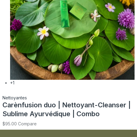
+1
Nettoyantes
Carènfusion duo | Nettoyant-Cleanser |
Sublime Ayurvédique | Combo
$
95.00
Compare