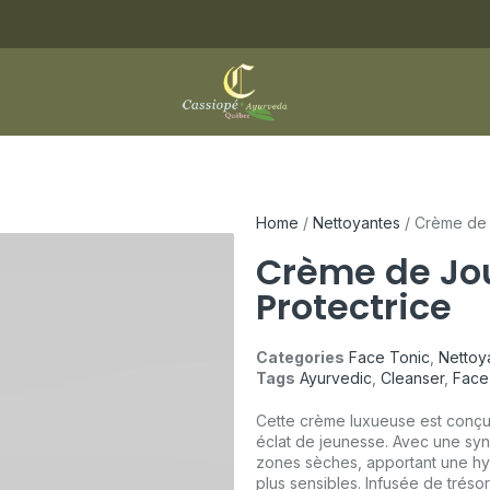
Home
/
Nettoyantes
/ Crème de 
Crème de Jou
Protectrice
Categories
Face Tonic
,
Nettoy
Tags
Ayurvedic
,
Cleanser
,
Face
Cette crème luxueuse est conçue
éclat de jeunesse. Avec une syner
zones sèches, apportant une hy
plus sensibles. Infusée de tréso