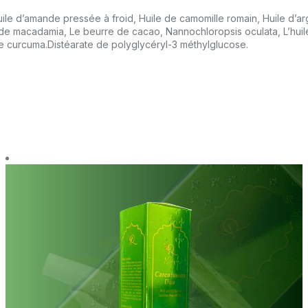
Huile d’amande pressée à froid, Huile de camomille romain, Huile d’a
e macadamia, Le beurre de cacao, Nannochloropsis oculata, L’huile d
e curcuma.Distéarate de polyglycéryl-3 méthylglucose.