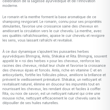
célébration de la sagesse ayurvédique et de l’innovation
moderne.
Le romarin et la menthe forment la base aromatique de ce
shampoing revigorant. Le romarin, connu pour ses propriétés
stimulantes, favorise une croissance saine des cheveux en
améliorant la circulation vers le cuir chevelu. La menthe, avec
ses qualités rafraîchissantes, apaise le cuir chevelu et revigore
les sens, vous laissant rafraîchi et revitalisé.
À ce duo dynamique s’ajoutent les puissantes herbes
ayurvédiques Bhringraj, Amla, Shikakai et Rita. Bhringraj, souvent
appelé le « roi des herbes » pour les cheveux, renforce les
racines des cheveux, réduit leur chute et favorise la croissance
des cheveux épais et foncés. Amla, riche en vitamine C et en
antioxydants, fortifie les follicules pileux, améliore la brillance et
prévient le vieillissement prématuré. Shikakai, un nettoyant et
revitalisant naturel, élimine en douceur les impuretés tout en
nourrissant les cheveux, les rendant doux et faciles à coiffer.
Rita, ou noix de savon, est un nettoyant naturel qui crée une
mousse riche, nettoyant efficacement le cuir chevelu sans le
dépouiller de ses huiles naturelles.