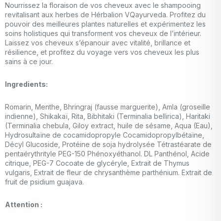
Nourrissez la floraison de vos cheveux avec le shampooing
revitalisant aux herbes de Hérbalion VQayurveda. Profitez du
pouvoir des meilleures plantes naturelles et expérimentez les
soins holistiques qui transforment vos cheveux de l’intérieur.
Laissez vos cheveux s’épanouir avec vitalité, brillance et
résilience, et profitez du voyage vers vos cheveux les plus
sains à ce jour.
Ingredients:
Romarin, Menthe, Bhringraj (fausse marguerite), Amla (groseille
indienne), Shikakaï, Rita, Bibhitaki (Terminalia bellirica), Haritaki
(Terminalia chebula, Giloy extract, huile de sésame, Aqua (Eau),
Hydrosultaïne de cocamidopropyle Cocamidopropylbétaïne,
Décyl Glucoside, Protéine de soja hydrolysée Tétrastéarate de
pentaérythrityle PEG-150 Phénoxyéthanol. DL Panthénol, Acide
citrique, PEG-7 Cocoate de glycéryle, Extrait de Thymus
vulgaris, Extrait de fleur de chrysanthème parthénium. Extrait de
fruit de psidium guajava.
Attention :